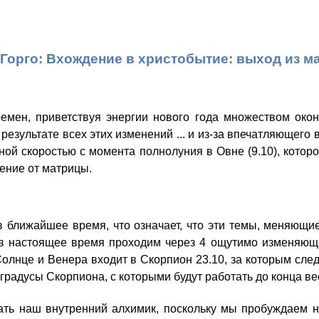
Горго: Вхождение в христобытие: выход из м
мен, приветствуя энергии нового года множеством окон
езультате всех этих изменений ... и из-за впечатляющего 
нной скоростью с момента полнолуния в Овне (9.10), кото
ение от матрицы.
в ближайшее время, что означает, что эти темы, меняющие
 в настоящее время проходим через 4 ощутимо изменяющ
лнце и Венера входит в Скорпион 23.10, за которым следу
градусы Скорпиона, с которыми будут работать до конца ве
ать наш внутренний алхимик, поскольку мы пробуждаем н