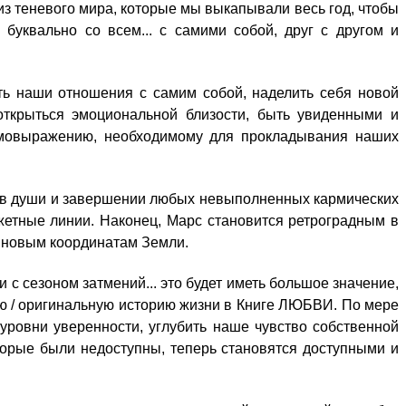
з теневого мира, которые мы выкапывали весь год, чтобы
уквально со всем... с самими собой, друг с другом и
ить наши отношения с самим собой, наделить себя новой
 открыться эмоциональной близости, быть увиденными и
амовыражению, необходимому для прокладывания наших
ков души и завершении любых невыполненных кармических
южетные линии. Наконец, Марс становится ретроградным в
о новым координатам Земли.
и с сезоном затмений... это будет иметь большое значение,
ную / оригинальную историю жизни в Книге ЛЮБВИ. По мере
 уровни уверенности, углубить наше чувство собственной
торые были недоступны, теперь становятся доступными и