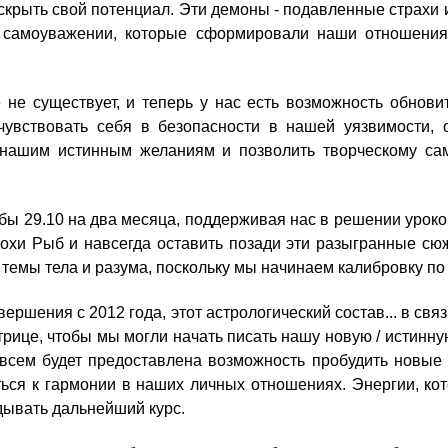
рыть свой потенциал. Эти демоны - подавленные страхи и
 самоуважении, которые сформировали наши отношения б
не существует, и теперь у нас есть возможность обнов
чувствовать себя в безопасности в нашей уязвимости,
 нашим истинным желаниям и позволить творческому с
ыбы 29.10 на два месяца, поддерживая нас в решении уро
похи Рыб и навсегда оставить позади эти разыгранные с
 темы тела и разума, поскольку мы начинаем калибровку п
ершения с 2012 года, этот астрологический состав... в связ
трице, чтобы мы могли начать писать нашу новую / истин
 всем будет предоставлена возможность пробудить новые
ься к гармонии в наших личных отношениях. Энергии, ко
дывать дальнейший курс.