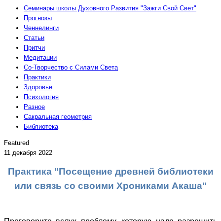
Семинары школы Духовного Развития "Зажги Свой Свет"
Прогнозы
Ченнелинги
Статьи
Притчи
Медитации
Со-Творчество с Силами Света
Практики
Здоровье
Психология
Разное
Сакральная геометрия
Библиотека
Featured
11 декабря 2022
Практика "Посещение древней библиотеки
или связь со своими Хрониками Акаша"