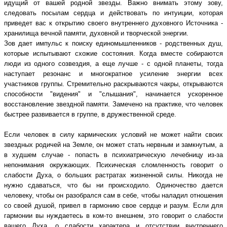
идущий от вашей родной звезды. Важно внимать этому зову,
следовать посылам сердца и действовать по интуиции, которая
приведет вас к открытию своего внутреннего духовного Источника -
хранилища вечной памяти, духовной и творческой энергии.
Зов дает импульс к поиску единомышленников - родственных душ,
которые испытывают схожие состояния. Когда вместе собираются
люди из одного созвездия, а еще лучше - с одной планеты, тогда
наступает резонанс и многократное усиление энергии всех
участников группы. Стремительно раскрываются чакры, открываются
способности "видения" и "слышания", начинается ускоренное
восстановление звездной памяти. Замечено на практике, что человек
быстрее развивается в группе, в дружественной среде.
Если человек в силу кармических условий не может найти своих
звездных родичей на Земле, он может стать нервным и замкнутым, а
в худшем случае - попасть в психиатрическую лечебницу из-за
непонимания окружающих. Психическая сломленность говорит о
слабости Духа, о больших растратах жизненной силы. Никогда не
нужно сдаваться, что бы ни происходило. Одиночество дается
человеку, чтобы он разобрался сам в себе, чтобы наладил отношения
со своей душой, привел в гармонию свое сердце и разум. Если для
гармонии вы нуждаетесь в ком-то внешнем, это говорит о слабости
вашего Духа, о слабости характера и отсутствии внутреннего