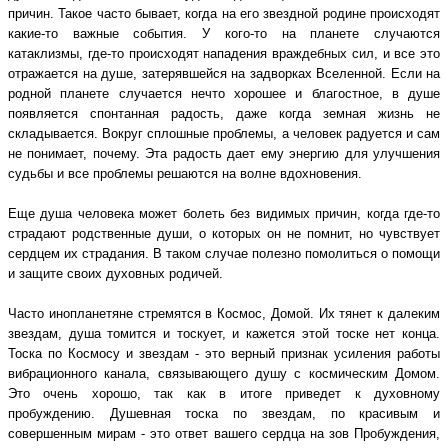
причин. Такое часто бывает, когда на его звездной родине происходят
какие-то важные события. У кого-то на планете случаются
катаклизмы, где-то происходят нападения враждебных сил, и все это
отражается на душе, затерявшейся на задворках Вселенной. Если на
родной планете случается нечто хорошее и благостное, в душе
появляется спонтанная радость, даже когда земная жизнь не
складывается. Вокруг сплошные проблемы, а человек радуется и сам
не понимает, почему. Эта радость дает ему энергию для улучшения
судьбы и все проблемы решаются на волне вдохновения.
Еще душа человека может болеть без видимых причин, когда где-то
страдают родственные души, о которых он не помнит, но чувствует
сердцем их страдания. В таком случае полезно помолиться о помощи
и защите своих духовных родичей.
Часто инопланетяне стремятся в Космос, Домой. Их тянет к далеким
звездам, душа томится и тоскует, и кажется этой тоске нет конца.
Тоска по Космосу и звездам - это верный признак усиления работы
вибрационного канала, связывающего душу с космическим Домом.
Это очень хорошо, так как в итоге приведет к духовному
пробуждению. Душевная тоска по звездам, по красивым и
совершенным мирам - это ответ вашего сердца на зов Пробуждения,