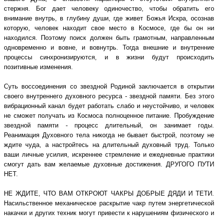
стержня. Бог дает человеку одиночество, чтобы обратить его
внимание внутрь, в глубину души, где живет Божья Искра, осознав
которую, человек находит свое место в Космосе, где бы он ни
находился. Поэтому поиск должен быть грамотным, направленным
одновременно и вовне, и вовнутрь. Тогда внешние и внутренние
процессы синхронизируются, и в жизни будут происходить
позитивные изменения.
Суть воссоединения со звездной Родиной заключается в открытии
своего внутреннего духовного ресурса - звездной памяти. Без этого
вибрационный канал будет работать слабо и неустойчиво, и человек
не сможет получать из Космоса полноценное питание. Пробуждение
звездной памяти - процесс длительный, он занимает годы.
Реанимация Духовного тела никогда не бывает быстрой, поэтому не
ждите чуда, а настройтесь на длительный духовный труд. Только
ваши личные усилия, искреннее стремление и ежедневные практики
смогут дать вам желаемые духовные достижения. ДРУГОГО ПУТИ
НЕТ.
НЕ ЖДИТЕ, ЧТО ВАМ ОТКРОЮТ ЧАКРЫ ДОБРЫЕ ДЯДИ И ТЕТИ.
Насильственное механическое раскрытие чакр путем энергетической
накачки и других техник могут привести к нарушениям физического и