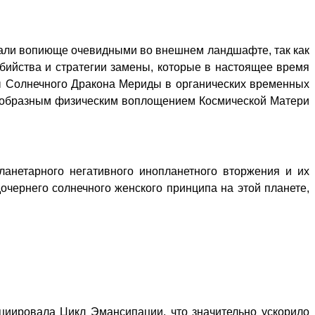
стали вопиюще очевидными во внешнем ландшафте, так как
бийства и стратегии замены, которые в настоящее время
ы Солнечного Дракона Мериды в органических временных
и образным физическим воплощением Космической Матери
анетарного негативного инопланетного вторжения и их
очернего солнечного женского принципа на этой планете,
ициировала Цикл Эмансипации, что значительно ускорило