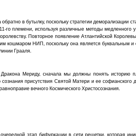
 обратно в бутылку, поскольку стратегии деморализации 
1-го племени, используя различные методы медленного у
оролевству. Повторное появление Атлантийской Королев
дшим кошмаром НИП, поскольку она является буквальным 
линии Грааля.
 Дракона Мериду, сначала мы должны понять историю пл
сознания присутствия Святой Матери и ее софианского д
 равноправие вечного Космического Христосознания.
 очередной этап бифуркации в сети решетки, которая ин