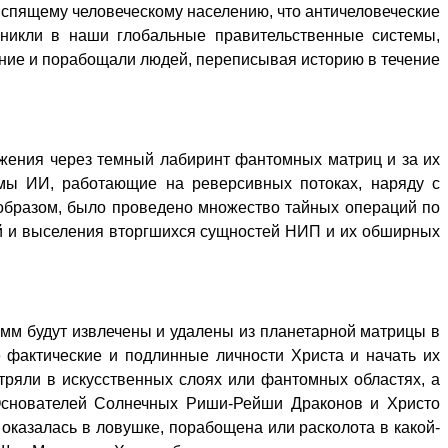
спящему человеческому населению, что античеловеческие
оникли в наши глобальные правительственные системы,
ание и порабощали людей, переписывая историю в течение
ржения через темный лабиринт фантомных матриц и за их
емы ИИ, работающие на реверсивных потоках, наряду с
образом, было проведено множество тайных операций по
ий и выселения вторгшихся сущностей НИП и их обширных
амм будут извлечены и удалены из планетарной матрицы в
 фактические и подлинные личности Христа и начать их
ряли в искусственных слоях или фантомных областях, а
о Основателей Солнечных Риши-Рейши Драконов и Христо
оказалась в ловушке, порабощена или расколота в какой-