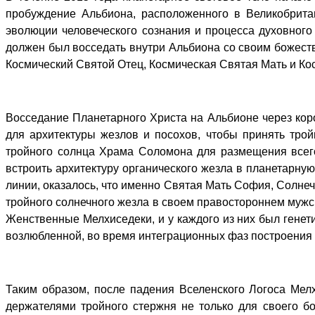
пробуждение Альбиона, расположенного в Великобрита
эволюции человеческого сознания и процесса духовного
должен был восседать внутри Альбиона со своим божест
Космический Святой Отец, Космическая Святая Мать и Ко
Восседание Планетарного Христа на Альбионе через кор
для архитектуры жезлов и посохов, чтобы принять трой
тройного солнца Храма Соломона для размещения всего
встроить архитектуру органического жезла в планетарну
линии, оказалось, что именно Святая Мать София, Солн
тройного солнечного жезла в своем правостороннем мужс
Женственные Мелхиседеки, и у каждого из них был генет
возлюбленной, во время интеграционных фаз построения
Таким образом, после падения Вселенского Логоса Мел
держателями тройного стержня не только для своего б