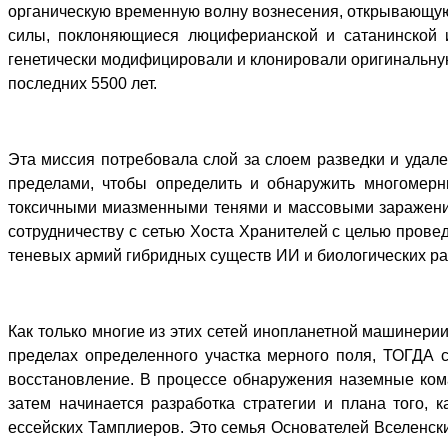
органическую временную волну вознесения, открывающую
силы, поклоняющиеся люциферианской и сатанинской и
генетически модифицировали и клонировали оригинальную
последних 5500 лет.
Эта миссия потребовала слой за слоем разведки и удал
пределами, чтобы определить и обнаружить многомерн
токсичными миазменными тенями и массовыми заражения
сотрудничеству с сетью Хоста Хранителей с целью пров
теневых армий гибридных существ ИИ и биологических ра
Как только многие из этих сетей инопланетной машинери
пределах определенного участка мерного поля, ТОГДА 
восстановление. В процессе обнаружения наземные ком
затем начинается разработка стратегии и плана того,
ессейских Тамплиеров. Это семья Основателей Вселенски