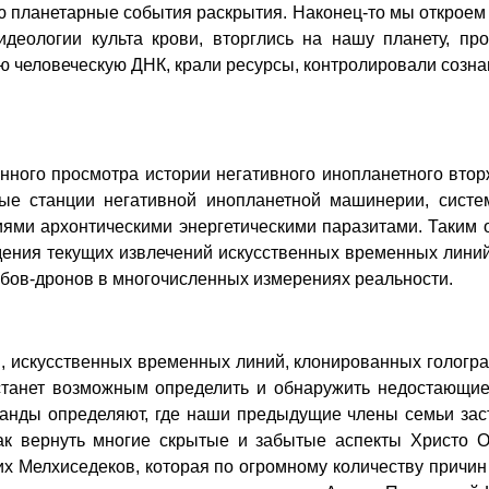
 планетарные события раскрытия. Наконец-то мы откроем 
деологии культа крови, вторглись на нашу планету, пр
 человеческую ДНК, крали ресурсы, контролировали созн
енного просмотра истории негативного инопланетного вто
ые станции негативной инопланетной машинерии, сист
ми архонтическими энергетическими паразитами. Таким 
едения текущих извлечений искусственных временных лин
бов-дронов в многочисленных измерениях реальности.
и, искусственных временных линий, клонированных гологр
станет возможным определить и обнаружить недостающие
анды определяют, где наши предыдущие члены семьи заст
 как вернуть многие скрытые и забытые аспекты Христ
х Мелхиседеков, которая по огромному количеству причин 