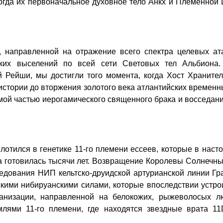
когда их первоначальное духовное тело Анкх и Племенной
ы, направленной на отражение всего спектра целевых 
их выселений по всей сети Световых тел Альбиона. 
 Рейши, мы достигли того момента, когда Хост Храните
стории до вторжения золотого века атлантийских временны
ой частью иерогамического священного брака и восседания
плотился в генетике 11-го племени ессеев, которые в нас
она готовилась тысячи лет. Возвращение Королевы Солне
едования НИП кельтско-друидской артурианской линии Гра
кими нибируанскими силами, которые впоследствии устро
анизации, направленной на белокожих, рыжеволосых лю
млями 11-го племени, где находятся звездные врата 