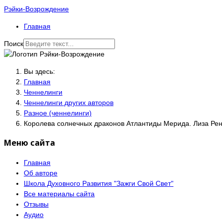
Рэйки-Возрождение
Главная
Поиск
Вы здесь:
Главная
Ченнелинги
Ченнелинги других авторов
Разное (ченнелинги)
Королева солнечных драконов Атлантиды Мерида. Лиза Рен
Меню сайта
Главная
Об авторе
Школа Духовного Развития "Зажги Свой Свет"
Все материалы сайта
Отзывы
Аудио