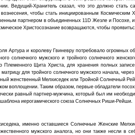
нии. Ведущий-Хранитель сказал, что это должно стать
 вознесения, чтобы стать инициированным Космическим 
венным партнером в объединенных 11D Жезле и Посохе, и 
смическое Христосознание возвращаются, чтобы проявиться
оля Артура и королеву Гвиневру потребовало огромных о
ного солнечного мужского и тройного солнечного женско
 Племенного Щита Христа, для хранения полных записе
ю матрицу для тройного солнечного мужского начала, чер
ечный женственный Мелхиседек или Тройной Солнечный Рей
ком воплощении. Таким образом, первые обладатели посо
ически равный партнер-мужчина, который был им необходи
 шаблона иерогамического союза Солнечных Риши-Рейши.
хиседека, именно оставшиеся Солнечные Женские Мелхи
ожественного мужского аналога, но они также несли в с