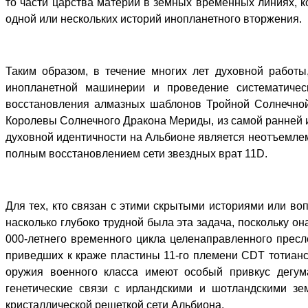
то части царства материи в земных временных линиях, 
одной или нескольких историй инопланетного вторжения.
Таким образом, в течение многих лет духовной работ
инопланетной машинерии и проведение систематическ
восстановления алмазных шаблонов Тройной Солнечной
Королевы Солнечного Дракона Мериды, из самой ранней и
духовной идентичности на Альбионе является неотъемлем
полным восстановлением сети звездных врат 11D.
Для тех, кто связан с этими скрытыми историями или во
насколько глубоко трудной была эта задача, поскольку 
000-летнего временного цикла целенаправленного пресл
приведших к краже пластины 11-го племени CDT тотианс
оружия военного класса имеют особый привкус дегум
генетические связи с ирландскими и шотландскими зе
кристаллической решеткой сети Альбиона.