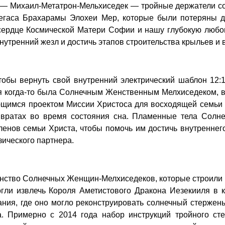
 — Михаил-Метатрон-Мельхиседек — тройные держатели со
егаса Брахарамы Элохеи Мер, которые были потеряны дл
 сердце Космической Матери Софии и нашу глубокую любо
нутренний жезл и достичь этапов строительства крыльев и 
обы вернуть свой внутренний электрический шаблон 12:
 когда-то была Солнечным Женственным Мелхиседеком, 
щимся проектом Миссии Христоса для восходящей семьи
 вратах во время состояния сна. Пламенные тела Сол
ленов семьи Христа, чтобы помочь им достичь внутреннег
зического партнера.
нство Солнечных Женщин-Мелхиседеков, которые строили 
огли извлечь Короля Аметистового Дракона Иезекииля в 
ания, где оно могло реконструировать солнечный стерже
ра. Примерно с 2014 года набор инструкций тройного ст