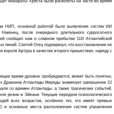
 Щит Махараты Христа были расколоты на части во время
атак НИП, основной работой было выявление систем ИИ
Наконец, после очередного длительного суррогатного
лей сообщил нам о славном прибытии 11D Атлантийской
х линий. Святой Отец подчеркнул, что восстановление ее
 короля Артура в качестве второго пришествия, наряду с
тоящее время духовно пробуждаются, может быть понятно,
чных Драконов Атлантиды Мериды знаменует завершение 22
аля со времен Атлантиды, а также трагических событий,
или резню в Эйеани. Текущие передачи психологического
дей всех возрастов, особенно тех, кто имеет прямые
11D и основные места расположения систем управления