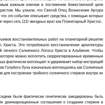
 самым важным ключом в постижении божественной цели
Христом. Мы узнали, что Святой Отец Вознесение Артура
что это событие описывает средства, с помощью которых
 через сеть 11D звездных врат как Планетарный Христос.
бъемов восстановительных работ на планетарной решетке
го Христа. Это потребовало восстановления архитектуры
й личного Солнечного Логоса Христа в Альбионе. Чтобы
ез которое можно воплотить скорректированные временные
ша фактически воплощает и удерживает набор инструкций
хов Голубого Луча изначально воплощались как Солнечные
м для построения тройного солнечного стержня внутри их
седеки были фактически генетически закодированы быть
ебе доинкарнационные соглашения о создании стержня в