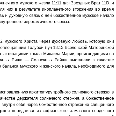
лнечного мужского жезла 11:11 для Звездных Врат 11D, и
я них в результате инопланетного вторжения во время
вь и духовную связь с ней божественное мужское начало
внутреннего иерогамического союза.
12 мужского Христа через духовную любовь, которую они
воплощавшим Голубой Луч 13:13 Вселенской Материнской
 с активациями крыла Михаила-Марии, происходящими на
нечных Риши — Солнечных Рейши выступали в качестве
о баланса мужского и женского начала, необходимого для
исправленную архитектуру тройного солнечного стержня в
качестве держателя солнечного стержня, а божественное
нь внутри себя через божественное отражение священного
ержня передается из софианского алмазного сердечного