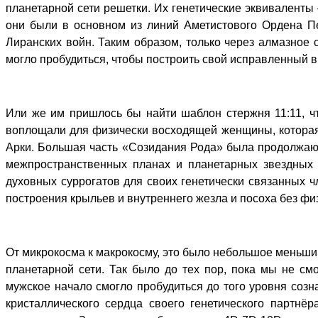
планетарной сети решетки. Их генетические эквиваленты
они были в основном из линий Аметистового Ордена П
Лиранских войн. Таким образом, только через алмазное
могло пробудиться, чтобы построить свой исправленный в
Или же им пришлось бы найти шаблон стержня 11:11, чт
воплощали для физически восходящей женщины, которая
Арки. Большая часть «Созидания Рода» была продолжаю
межпространственных планах и планетарных звездных
духовных суррогатов для своих генетически связанных ч
построения крыльев и внутреннего жезла и посоха без фи
От микрокосма к макрокосму, это было небольшое меньши
планетарной сети. Так было до тех пор, пока мы не см
мужское начало смогло пробудиться до того уровня созн
кристаллического сердца своего генетического партнё