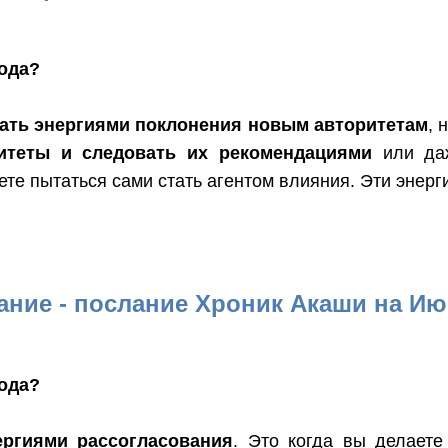
года?
вать энергиями поклонения новым авторитетам
, 
итеты и следовать их рекомендациями
или даж
ете пытаться сами стать агентом влияния. Эти энерг
ание - послание Хроник Акаши на Июн
года?
ергиями рассогласования
. Это когда вы делаете