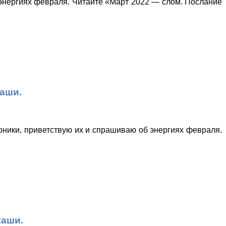
 энергиях февраля. Читайте «Март 2022 — слом. Послание
аши.
оники, приветствую их и спрашиваю об энергиях февраля.
каши.