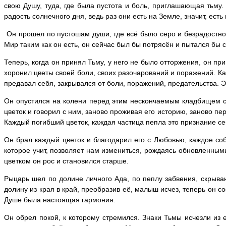
свою Душу, туда, где была пустота и боль, приглашающая тьму.
радость солнечного дня, ведь раз они есть на Земле, значит, ест
Он прошел по пустошам души, где всё было серо и безрадостно
Мир таким как он есть, он сейчас был бы потрясён и пытался бы с
Теперь, когда он принял Тьму, у него не было отторжения, он п
хоронил цветы своей боли, своих разочарований и поражений. Каж
предавал себя, закрывался от боли, поражений, предательства. Э
Он опустился на колени перед этим нескончаемым кладбищем с
цветок и говорил с ним, заново проживая его историю, заново п
Каждый погибший цветок, каждая частица пепла это признание с
Он брал каждый цветок и благодарил его с Любовью, каждое со
которое учит, позволяет нам измениться, рождаясь обновленным
цветком он рос и становился старше.
Рыцарь шел по долине личного Ада, по пеплу забвения, скрыв
долину из края в край, преобразив её, малыш исчез, теперь он со
Душе была настоящая гармония.
Он обрел покой, к которому стремился. Знаки Тьмы исчезли из 