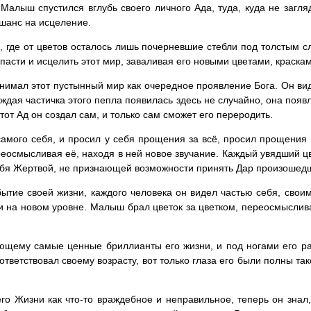
 Малыш спустился вглубь своего личного Ада, туда, куда не загля
ь шанс на исцеление.
, где от цветов осталось лишь почерневшие стебли под толстым с
пасти и исцелить этот мир, заваливая его новыми цветами, красками
ринимал этот пустынный мир как очередное проявление Бога. Он вид
дая частичка этого пепла появилась здесь не случайно, она появл
тот Ад он создал сам, и только сам сможет его переродить.
амого себя, и просил у себя прощения за всё, просил прощения 
ереосмысливая её, находя в ней новое звучание. Каждый увядший цв
ебя Жертвой, не признающей возможности принять Дар произошедш
бытие своей жизни, каждого человека он видел частью себя, свои
и на новом уровне. Малыш брал цветок за цветком, переосмысливая
ающему самые ценные бриллианты его жизни, и под ногами его р
ответствовал своему возрасту, вот только глаза его были полны так
его Жизни как что-то враждебное и неправильное, теперь он знал