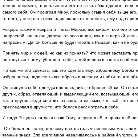
теперь понимал, в реальности его не за что благодарить, ведь 
самого себя. Он проиграл Миру, поскольку ставил себя выше его, 
от него, у него есть лишь один шанс что-то понять, ему надо при
Рыцарь вскочил мокрый от пота. Мираж, всё мираж, все его отк
напрасной, он также далеко от осознания, как и в первый день
напрасным. Да, он больше не будет играть в Рыцаря, как и не буд
Принять мир и людей, но как их принять? Что может заставить п
не тянуться к нему, убегая от себя, а пойти вниз и занять своё ме
Но как же это сделать, как это сделать ему, избранному Богом
избранности, надо снять все образы и доспехи и найти то, что о
Он скинул с себя одежды проповедника, отбросил чётки. Он вст
других, образ, отделяющий и выделяющий его, возвышающий его над
как и другие люди состоит из света и из тьмы, что всё, что 
преследовал в других то, что боялся рассмотреть в себе.
И тогда Рыцарь шагнул в свою Тьму, и принял её, и прошел её н
Он бежал по полю, полному цветов голым невинным малышом, и
темные знаки. Зло всего мира наваливалось на райский уголок, в 