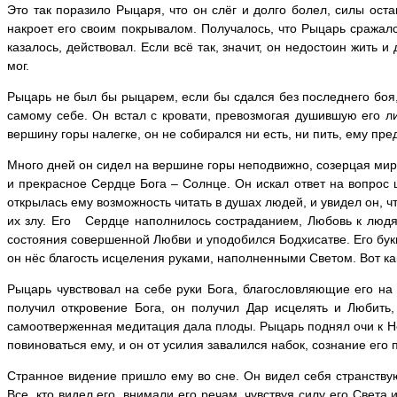
Это так поразило Рыцаря, что он слёг и долго болел, силы оста
накроет его своим покрывалом. Получалось, что Рыцарь сражалс
казалось, действовал. Если всё так, значит, он недостоин жить 
мог.
Рыцарь не был бы рыцарем, если бы сдался без последнего боя, н
самому себе. Он встал с кровати, превозмогая душившую его л
вершину горы налегке, он не собирался ни есть, ни пить, ему пр
Много дней он сидел на вершине горы неподвижно, созерцая мир, 
и прекрасное Сердце Бога – Солнце. Он искал ответ на вопрос 
открылась ему возможность читать в душах людей, и увидел он, ч
их злу. Его Сердце наполнилось состраданием, Любовь к людям
состояния совершенной Любви и уподобился Бодхисатве. Его букв
он нёс благость исцеления руками, наполненными Светом. Вот ка
Рыцарь чувствовал на себе руки Бога, благословляющие его на 
получил откровение Бога, он получил Дар исцелять и Любить,
самоотверженная медитация дала плоды. Рыцарь поднял очи к Небу
повиноваться ему, и он от усилия завалился набок, сознание его 
Странное видение пришло ему во сне. Он видел себя странст
Все, кто видел его, внимали его речам, чувствуя силу его Света