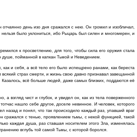
н отчаянно день изо дня сражался с нею. Он громил и изобличал,
о нельзя было уклониться, ибо Рыцарь был силен и многомерен, и
ремился к просветлению, для того, чтобы сила его оружия стала
о душе, пойманной в капкан Тьмой и Неведением.
 как и себя, а всё тело его было испещрено ранами, как береста
ял всякий страх смерти, и жизнь свою давно признавал завещанной
ь. Казалось, всё больше людей, даже самых близких, поддаются её
а взгляд чист и глубок, и увидел он, как из тела поверженного
тотчас нашло себе другое, доселе невинное. И человек, которого
л назад и понял, что так происходило каждый раз, упавший враг
он сражался с тенью, проявлением тьмы, с некой функцией, такой
только каждая душа, раз ставшая носителем этого Зла, изменялась
транению вглубь той самой Тьмы, с которой боролся.