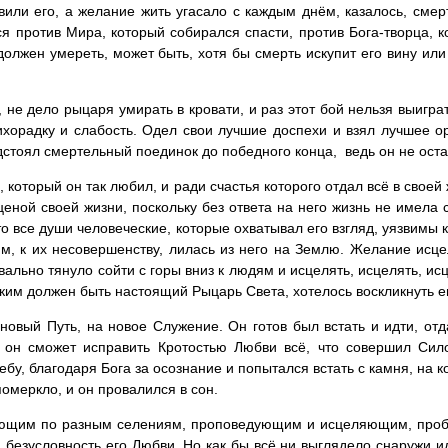
вили его, а желание жить угасало с каждым днём, казалось, смер
я против Мира, который собирался спасти, против Бога-творца, ко
и должен умереть, может быть, хотя бы смерть искупит его вину ил
е дело рыцаря умирать в кровати, и раз этот бой нельзя выиграть
ихорадку и слабость. Одел свои лучшие доспехи и взял лучшее ор
едстоял смертельный поединок до победного конца, ведь он не оста
который он так любил, и ради счастья которого отдал всё в своей 
ценой своей жизни, поскольку без ответа на него жизнь не имела 
то все души человеческие, которые охватывал его взгляд, уязвимы
, к их несовершенству, лилась из него на Землю. Желание исце
ально тянуло сойти с горы вниз к людям и исцелять, исцелять, ис
ким должен быть настоящий Рыцарь Света, хотелось воскликнуть е
новый Путь, на новое Служение. Он готов был встать и идти, от
 он сможет исправить Кротостью Любви всё, что совершил Сило
, благодаря Бога за осознание и попытался встать с камня, на ко
померкло, и он провалился в сон.
вующим по разным селениям, проповедующим и исцеляющим, про
 и безусловность его Любви. Но как бы всё ни выглядело снаружи 