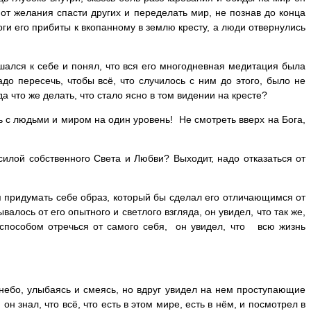
 от желания спасти других и переделать мир, не познав до конца
ноги его прибиты к вкопанному в землю кресту, а люди отвернулись
шался к себе и понял, что вся его многодневная медитация была
до пересечь, чтобы всё, что случилось с ним до этого, было не
а что же делать, что стало ясно в том видении на кресте?
ь с людьми и миром на один уровень! Не смотреть вверх на Бога,
силой собственного Света и Любви? Выходит, надо отказаться от
я придумать себе образ, который бы сделал его отличающимся от
алось от его опытного и светлого взгляда, он увидел, что так же,
о способом отречься от самого себя, он увидел, что всю жизнь
ебо, улыбаясь и смеясь, но вдруг увидел на нем проступающие
н знал, что всё, что есть в этом мире, есть в нём, и посмотрел в