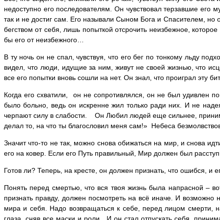
недоступно его последователям. Он чувствовал терзавшие его му
так и не достиг сам. Его называли Сыном Бога и Спасителем, но 
бегством от себя, лишь попыткой отсрочить неизбежное, которое 
бы его от неизбежного…
В ту ночь он не спал, чувствуя, что его бег по тонкому льду подх
видел, что люди, идущие за ним, живут не своей жизнью, что ис
все его попытки вновь сошли на нет. Он знал, что проиграл эту б
Когда его схватили, он не сопротивлялся, он не был удивлен по
было больно, ведь он искренне жил только ради них. И не наде
черпают силу в слабости. Он Любил людей еще сильнее, принима
делал то, на что ты благословил меня сам!» Небеса безмолвств
Значит что-то не так, можно снова обижаться на мир, и снова идти
его на ковер. Если его Путь правильный, Мир должен был расступ
Готов ли? Теперь, на кресте, он должен признать, что ошибся, 
Понять перед смертью, что вся твоя жизнь была напрасной – во
признать правду, должен посмотреть на всё иначе. И возможно 
мира и себя. Надо возвращаться к себе, перед лицом смерти, н
глаза, сняв все маски и роли. И он стал отпускать себя, прини