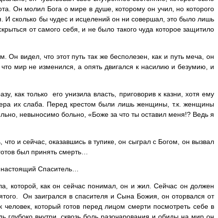
та. Он молил Бога о мире в душе, которому он учил, но которого
я. И сколько бы чудес и исцелений он ни совершал, это было лишь
скрыться от самого себя, и не было такого чуда которое защитило
м. Он видел, что этот путь так же бесполезен, как и путь меча, он
 что мир не изменился, а опять двигался к насилию и безумию, и
у, как только его унизила власть, приговорив к казни, хотя ему
 вера их слаба. Перед крестом были лишь женщины, т.к. женщины
ьно, невыносимо больно, «Боже за что ты оставил меня!? Ведь я
, что и сейчас, оказавшись в тупике, он сыграл с Богом, он вызвал
 готов был принять смерть…
ти настоящий Спаситель…
а, которой, как он сейчас понимал, он и жил. Сейчас он должен
ятого. Он заигрался в спасителя и Сына Божия, он оторвался от
к человек, который готов перед лицом смерти посмотреть себе в
дь глубоко внутри, сквозь боль разочарования и обиды на мир он