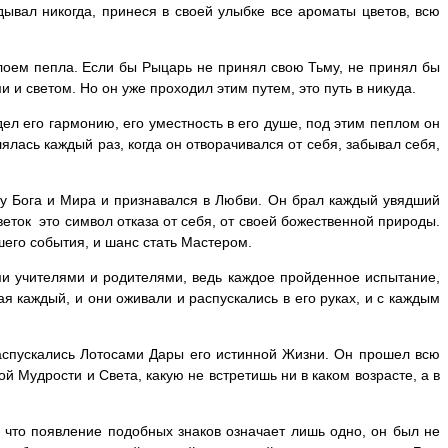
дывал никогда, принеся в своей улыбке все ароматы цветов, всю
лоем пепла. Если бы Рыцарь не принял свою Тьму, не принял бы
 и светом. Но он уже проходил этим путем, это путь в никуда.
ел его гармонию, его уместность в его душе, под этим пеплом он
ялась каждый раз, когда он отворачивался от себя, забывал себя,
у Бога и Мира и признавался в Любви. Он брал каждый увядший
еток это символ отказа от себя, от своей божественной природы.
его события, и шанс стать Мастером.
ми учителями и родителями, ведь каждое пройденное испытание,
 каждый, и они оживали и распускались в его руках, и с каждым
аспускались Лотосами Дары его истинной Жизни. Он прошел всю
ой Мудрости и Света, какую не встретишь ни в каком возрасте, а в
, что появление подобных знаков означает лишь одно, он был не