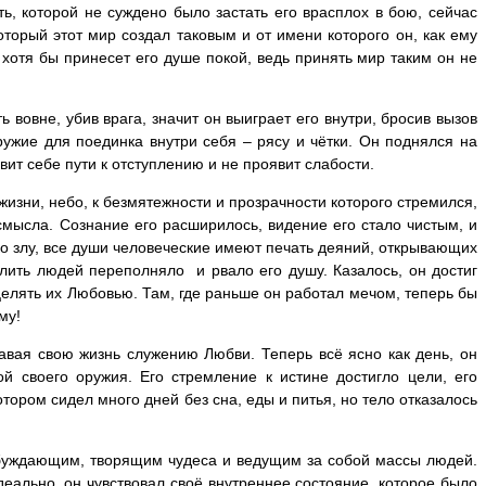
ть, которой не суждено было застать его врасплох в бою, сейчас
торый этот мир создал таковым и от имени которого он, как ему
и хотя бы принесет его душе покой, ведь принять мир таким он не
 вовне, убив врага, значит он выиграет его внутри, бросив вызов
ужие для поединка внутри себя – рясу и чётки. Он поднялся на
вит себе пути к отступлению и не проявит слабости.
жизни, небо, к безмятежности и прозрачности которого стремился,
смысла. Сознание его расширилось, видение его стало чистым, и
 ко злу, все души человеческие имеют печать деяний, открывающих
лить людей переполняло и рвало его душу. Казалось, он достиг
целять их Любовью. Там, где раньше он работал мечом, теперь бы
му!
давая свою жизнь служению Любви. Теперь всё ясно как день, он
й своего оружия. Его стремление к истине достигло цели, его
тором сидел много дней без сна, еды и питья, но тело отказалось
буждающим, творящим чудеса и ведущим за собой массы людей.
идеально, он чувствовал своё внутреннее состояние, которое было