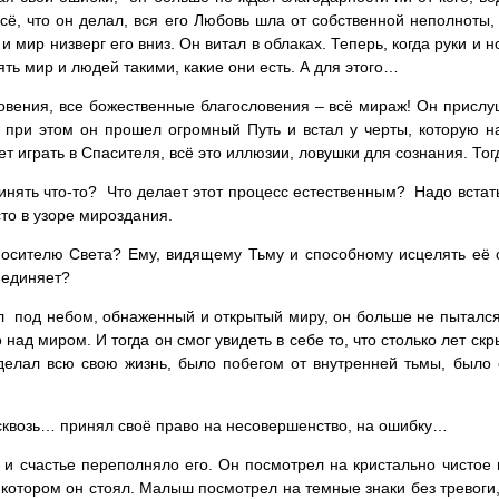
всё, что он делал, вся его Любовь шла от собственной неполноты,
и мир низверг его вниз. Он витал в облаках. Теперь, когда руки и 
нять мир и людей такими, какие они есть. А для этого…
ровения, все божественные благословения – всё мираж! Он прислу
, при этом он прошел огромный Путь и встал у черты, которую на
ет играть в Спасителя, всё это иллюзии, ловушки для сознания. Тогд
ринять что-то? Что делает этот процесс естественным? Надо встат
сто в узоре мироздания.
 носителю Света? Ему, видящему Тьму и способному исцелять её 
бъединяет?
ал под небом, обнаженный и открытый миру, он больше не пыталс
 миром. И тогда он смог увидеть в себе то, что столько лет скрыв
он делал всю свою жизнь, было побегом от внутренней тьмы, был
асквозь… принял своё право на несовершенство, на ошибку…
 счастье переполняло его. Он посмотрел на кристально чистое н
котором он стоял. Малыш посмотрел на темные знаки без тревоги, о