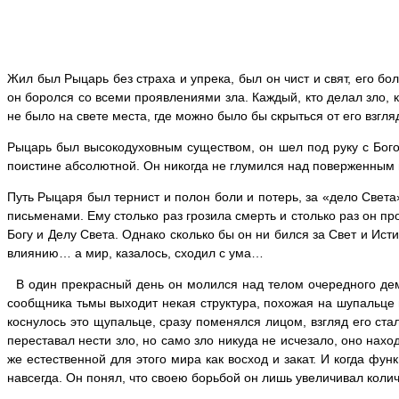
Жил был Рыцарь без страха и упрека, был он чист и свят, его б
он боролся со всеми проявлениями зла. Каждый, кто делал зло, 
не было на свете места, где можно было бы скрыться от его взгля
Рыцарь был высокодуховным существом, он шел под руку с Богом
поистине абсолютной. Он никогда не глумился над поверженным в
Путь Рыцаря был тернист и полон боли и потерь, за «дело Света
письменами. Ему столько раз грозила смерть и столько раз он пр
Богу и Делу Света. Однако сколько бы он ни бился за Свет и Ист
влиянию… а мир, казалось, сходил с ума…
В один прекрасный день он молился над телом очередного демон
сообщника тьмы выходит некая структура, похожая на шупальце г
коснулось это щупальце, сразу поменялся лицом, взгляд его ст
переставал нести зло, но само зло никуда не исчезало, оно нах
же естественной для этого мира как восход и закат. И когда фун
навсегда. Он понял, что своею борьбой он лишь увеличивал коли