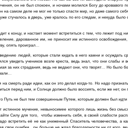
чения, он не был спокоен, и ночами молился Богу до кровавого по
он на самом деле не мог не только спасти мир, но даже самого себ
уже стучалось в дверь, уже кралось по его следам, и некуда было 
одит к концу, и настает момент встретиться с тем, что лежит под ни
целение, дарованное им, не приносит им истинного освобождения,
итву, опять проиграл…
ведению людей, которые стали кидать в него камни и осуждать сраз
ялся увидеть учеников возле креста, ведь знал, что они слабы и
я за них страдания, ведь не ведают они, что творят… Но было бол
овали…
 на смерть ради идеи, как он это делал когда-то. Но надо признать
иться перед ним, и Солнце должно было воссиять, если же нет, он
и его Путь не был тем совершенным Путем, которым должен был ид
т истинное мучение, невыносимее которого лишь жизнь без смысл
найти Силу для того, чтобы изменить себя, в своей слабости расп
адо встретить её не как униженный Спаситель человечества, а ка
мая свои ошибки, он больше не ждал благодарности ни от кого, ве