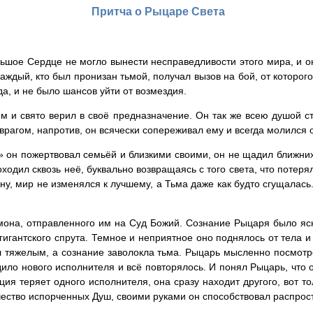
Притча о Рыцаре Света
ольшое Сердце не могло вынести несправедливости этого мира, и о
каждый, кто был пронизан тьмой, получал вызов на бой, от которог
да, и не было шансов уйти от возмездия.
 и свято верил в своё предназначение. Он так же всею душой ст
рагом, напротив, он всячески сопереживал ему и всегда молился 
» он пожертвовал семьёй и близкими своими, он не щадил ближних,
оходил сквозь неё, буквально возвращаясь с того света, что потер
ину, мир не изменялся к лучшему, а Тьма даже как будто сгущалас
а, отправленного им на Суд Божий. Сознание Рыцаря было ясно, 
игантского спрута. Темное и неприятное оно поднялось от тела и 
ал тяжелым, а сознание заволокла тьма. Рыцарь мысленно посмотре
одило нового исполнителя и всё повторялось. И понял Рыцарь, что 
кция теряет одного исполнителя, она сразу находит другого, вот 
чество испорченных Душ, своими руками он способствовал распрос