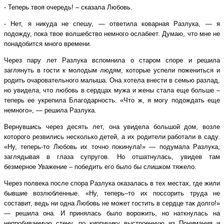
- Теперь твоя очередь! – сказала Любовь.
- Нет, я никуда не спешу, — ответила коварная Разлука, — я
подожду, пока твое волшебство немного ослабеет. Думаю, что мне не
понадобится много времени.
Через пару лет Разлука вспомнила о старом споре и решила
заглянуть в гости к молодым людям, которые успели пожениться и
родить очаровательного малыша. Она хотела внести в семью разлад,
но увидела, что любовь в сердцах мужа и жены стала еще больше –
теперь ее укрепила Благодарность. «Что ж, я могу подождать еще
немного», — решила Разлука.
Вернувшись через десять лет, она увидела большой дом, возле
которого резвились несколько детей, а их родители работали в саду.
«Ну, теперь-то Любовь их точно покинула!» — подумала Разлука,
заглядывая в глаза супругов. Но отшатнулась, увидев там
безмерное Уважение – победить его было бы слишком тяжело.
Через полвека после спора Разлука оказалась в тех местах, где жили
бывшие возлюбленные. «Ну, теперь–то их поссорить труда не
составит, ведь ни одна Любовь не может гостить в сердце так долго!»
— решила она. И принялась было ворожить, но наткнулась на
непробиваемую стену, по кирпичику выстроенную из Понимания и