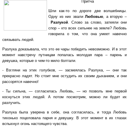
Притча
Шли как-то по дороге две волшебницы.
Одну из них звали
Любовью
, а вторую –
Разлукой
. Слово за слово, затеяли они
спор – кто всех сильнее на земле? Любовь
говорила о том, что она умеет навечно
связывать людей.
Разлука доказывала, что это ее чары победить невозможно. И в этот
момент навстречу путницам попалась молодая пара – парень и
девушка, которые о чем-то мило болтали.
- Взгляни на этих голубков, — засмеялась Разлука, — они так
прекрасно ладят. Но стоит мне остудить их своим дыханием, и они
рассорятся навечно!
- Ты сильна, — согласилась Любовь, — но позволь мне первой
коснуться этих людей. А потом посмотрим, можно ли будет их
разлучить.
Разлука была уверена в себе, она согласилась, и тогда Любовь
тихонько поцеловала парня и девушку. В этот момент в их глазах
вспыхнул огонь настоящего чувства.