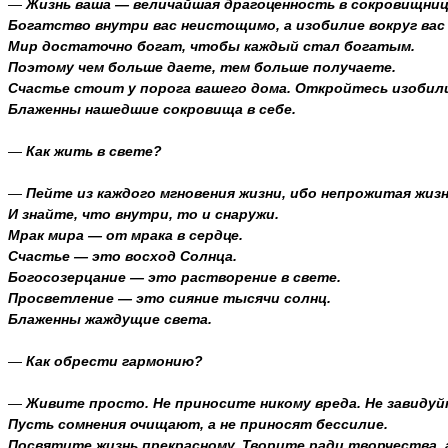
—
Жизнь ваша — величайшая драгоценность в сокровищнице
Богатство внутри вас неистощимо, а изобилие вокруг вас 
Мир достаточно богат, чтобы каждый стал богатым.
Поэтому чем больше даете, тем больше получаете.
Счастье стоит у порога вашего дома. Откройтесь изобили
Блаженны нашедшие сокровища в себе.
—
Как жить в свете?
—
Пейте из каждого мгновения жизни, ибо непрожитая жиз
И знайте, что внутри, то и снаружи.
Мрак мира — от мрака в сердце.
Счастье — это восход Солнца.
Богосозерцание — это растворение в свете.
Просветление — это сияние тысячи солнц.
Блаженны жаждущие света.
—
Как обрести гармонию?
—
Живите просто. Не приносите никому вреда. Не завидуй
Пусть сомнения очищают, а не приносят бессилие.
Посвятите жизнь прекрасному. Творите ради творчества, а