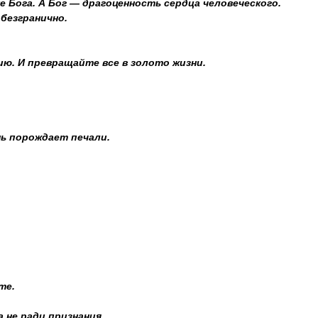
 Бога. А Бог — драгоценность сердца человеческого.
безгранично.
ю. И превращайте все в золото жизни.
нь порождает печали.
те.
 не ради признания.