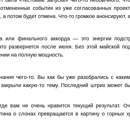
тмененные события из уже согласованных проекто
», а потом будет отмена. Что-то громкое анонсируют, 
а или финального аккорда — это энергии подс
что развернется после июня. Без этой майской 
ении на полную мощность.
нания чего-то. Вы как бы уже разобрались с каки
о закрыли какую-то тему. Последний штрих может б
где вам не очень нравится текущий результат. 
тина о слонах превращается в картину о горных 