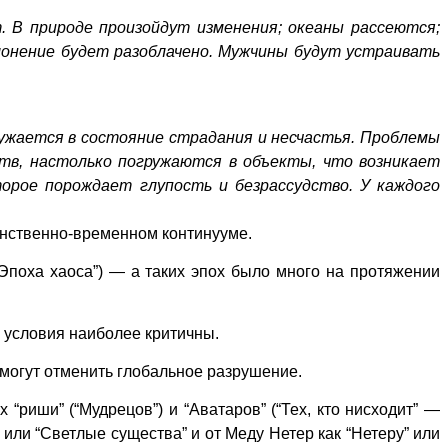
. В природе произойдут изменения; океаны рассеются;
лонение будет разоблачено. Мужчины будут устраивать
ружается в состояние страдания и несчастья. Проблемы
ств, настолько погружаются в объекты, что возникает
торое порождает глупость и безрассудство. У каждого
анственно-временном континууме.
“Эпоха хаоса”) — а таких эпох было много на протяжении
а условия наиболее критичны.
 могут отменить глобальное разрушение.
иши” (“Мудрецов”) и “Аватаров” (“Тех, кто нисходит” —
или “Светлые существа” и от Меду Нетер как “Нетеру” или