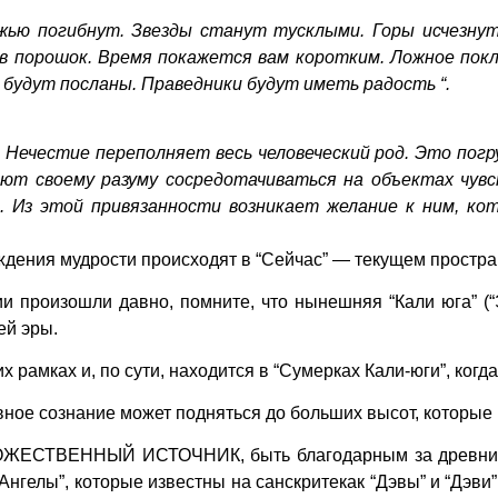
ожью погибнут. Звезды станут тусклыми. Горы исчезнут
в порошок. Время покажется вам коротким. Ложное пок
 будут посланы. Праведники будут иметь радость “.
Нечестие переполняет весь человеческий род. Это пог
яют своему разуму сосредотачиваться на объектах чув
. Из этой привязанности возникает желание к ним, ко
ждения мудрости происходят в “Сейчас” — текущем простр
ии произошли давно, помните, что нынешняя “Кали юга” (
ей эры.
 рамках и, по сути, находится в “Сумерках Кали-юги”, когд
ивное сознание может подняться до больших высот, которые
ОЖЕСТВЕННЫЙ ИСТОЧНИК, быть благодарным за древних “р
гелы”, которые известны на санскритекак “Дэвы” и “Дэви” 