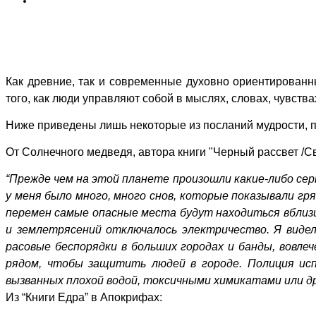
Как древние, так и современные духовно ориентированн
того, как люди управляют собой в мыслях, словах, чувства
Ниже приведены лишь некоторые из посланий мудрости, п
От Солнечного медведя, автора книги "Черный рассвет /Св
“Прежде чем на этой планете произошли какие-либо се
у меня было много, много снов, которые показывали гр
перемен самые опасные места будут находиться вблизи г
и землетрясений отключалось электричество. Я видел
расовые беспорядки в больших городах и банды, вовле
рядом, чтобы защитить людей в городе. Полиция исп
вызванных плохой водой, токсичными химикатами или др
Из “Книги Едра” в Апокрифах: