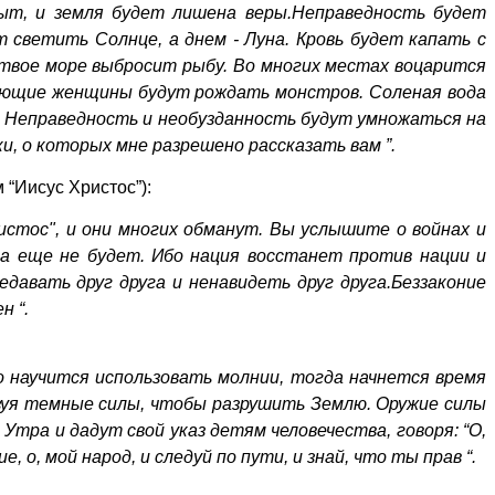
рыт, и земля будет лишена веры.Неправедность будет
т светить Солнце, а днем - Луна. Кровь будет капать с
ртвое море выбросит рыбу. Во многих местах воцарится
рующие женщины будут рождать монстров. Соленая вода
ут. Неправедность и необузданность будут умножаться на
и, о которых мне разрешено рассказать вам ”.
“Иисус Христос”):
ристос", и они многих обманут. Вы услышите о войнах и
ца еще не будет. Ибо нация восстанет против нации и
давать друг друга и ненавидеть друг друга.Беззаконие
н “.
во научится использовать молнии, тогда начнется время
ьзуя темные силы, чтобы разрушить Землю. Оружие силы
Утра и дадут свой указ детям человечества, говоря: “О,
, мой народ, и следуй по пути, и знай, что ты прав “.