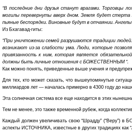
“В последние дни друзья станут врагами. Торговцы л
могилы перевернуты вверх дном. Земля будет стерта 
пьяные беспорядки. Виновные будут в отчаянии. Ангелы
Из Бхагавад-гиты:
“При уничтожении семей разрушаются традиции людей. 
возникают из-за слабости ума. Люди, которые позвол
привязанность к ним, которая является обязательной
должны быть личные отношения с БОЖЕСТВЕННЫМ “.
Как можно понять, приведенные выше учения и предупре
Для тех, кто может сказать, что вышеупомянутые ситуац
миллиардов лет — началась примерно в 4300 году до наш
Эта солнечная система все еще находится в этих нынешних
Тем не менее, это также временной рубеж, когда коллект
Каждый должен увеличивать свою “Шрадду” (“Веру”) в Б
аспекты ИСТОЧНИКА, известные в других традициях как “Ан