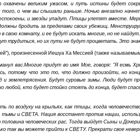
 охвачены великим ужасом, и путь истины будет сок
х того, о чем вы слышали раньше. Ночью внезапно начне
обеспокоены, и звезды упадут. Птицы улетят вместе. Ме
 должны бродить за пределами своих убежищ. Менструи
 в свою комнату, и ее будут искать многие, но не найд
ут трудиться, но их пути не будут процветать. Это знак
фей”), произнесенной Иешуа Ха Мессией (также называемым 
анул вас.Многие придут во имя Мое, говоря: "Я есмь Х
сь, потому что это то, что должно произойти, но кон
 и землетрясения. Будут суровые зимы. Люди будут пре
о любой, кто будет стойко стоять до конца, будет спасе
ть по воздуху на крыльях, как птицы, когда человечест
а тьмы и СВЕТА. Нация восстанет против нации, испол
половина человеческих рас. Тогда выйдут Сыны и Дочери 
 так вы можете прийти к СВЕТУ. Прекрати свое неверие, о