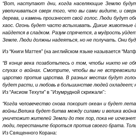
“Вот, наступают дни, когда населяющие Землю будут
увеличиваться сверх того, что вы сами видите, и свер
дерева, и камень произнесет свой голос. Люди будут 
хаос. Огонь будет часто вспыхивать. Дикие животные
найдется в сладком. Разум спрячется, а мудрость уйдет
Земле. Люди должны надеяться, но не получать. Они буд
Из “Книги Маттея” (на английском языке называется “Мат
“В конце века позаботьтесь о том, чтобы никто не обм
слухах о войнах. Смотрите, чтобы вы не встревожили
царство против царства. В разных местах будут голод
будет расти, и любовь в большинстве людей охладеет; н
Из “Аксиом Техути” в "Изумрудной скрижали":
“Когда человечество снова покорит океан и будет лета
войны.Велика будет битва между силами и велика войн
уничтожит жителей Земли до тех пор, пока не исчезнет 
люди, перестаньте бороться против своего брата. Только
Из Священного Корана: