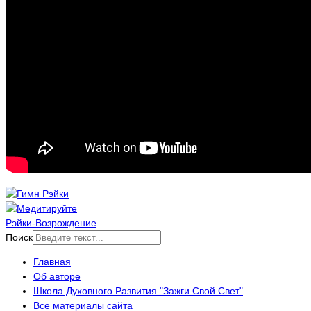
Рэйки-Возрождение
Поиск
Главная
Об авторе
Школа Духовного Развития "Зажги Свой Свет"
Все материалы сайта