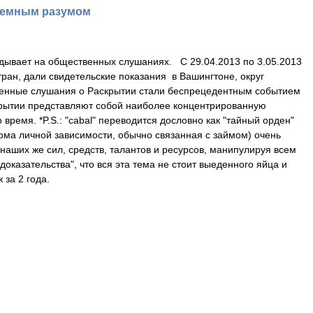
земным разумом
дывает на общественных слушаниях. С 29.04.2013 по 3.05.2013
ран, дали свидетельские показания в Вашингтоне, округ
венные слушания о Раскрытии стали беспрецедентным событием
крытии представляют собой наиболее концентрированную
время. *P.S.: "cabal" переводится дословно как "тайный орден"
форма личной зависимости, обычно связанная с займом) очень
аших же сил, средств, талантов и ресурсов, манипулируя всем
оказательства", что вся эта тема не стоит выеденного яйца и
за 2 года.