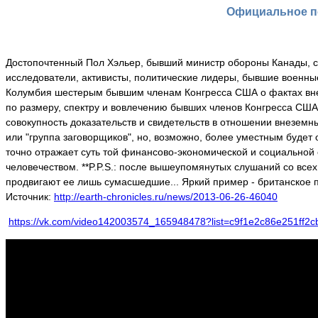
Официальное п
Достопочтенный Пол Хэльер, бывший министр обороны Канады, сл
исследователи, активисты, политические лидеры, бывшие военны
Колумбия шестерым бывшим членам Конгресса США о фактах вне
по размеру, спектру и вовлечению бывших членов Конгресса СШ
совокупность доказательств и свидетельств в отношении внеземны
или "группа заговорщиков", но, возможно, более уместным будет 
точно отражает суть той финансово-экономической и социальной 
человечеством. **P.P.S.: после вышеупомянутых слушаний со всех
продвигают ее лишь сумасшедшие... Яркий пример - британское п
Источник:
http://earth-chronicles.ru/news/2013-06-26-46040
https://vk.com/video142003574_165948478?list=c9f1e2c86e251ff2c