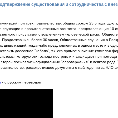
одтверждение существования и сотрудничества с вне
уживший при трех правительствах общим сроком 23.5 года, докла
е служащие и правительственные агентства, представляющие 10 ст
земного присутствия с вовлечением человеческой расы. Общест
А. Продолжавшись более 30 часов, Общественные слушания о Рас
х цивилизаций, когда-либо представленных в одном месте и в одно 
оставить дословное "кабала", т.к. его прямое значение (тяжелая 
системы, которую эти господа построили и защищают при помощи н
 сторон посыпались официальные "опровержения" и всякого рода "д
равительство, рассекретившее документы о наблюдении за НЛО аж 
b
- с русским переводом