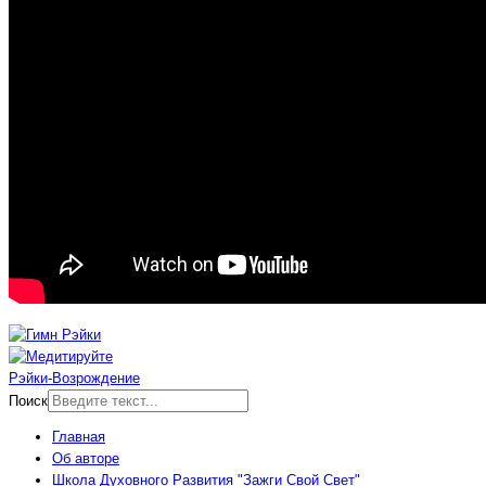
Рэйки-Возрождение
Поиск
Главная
Об авторе
Школа Духовного Развития "Зажги Свой Свет"