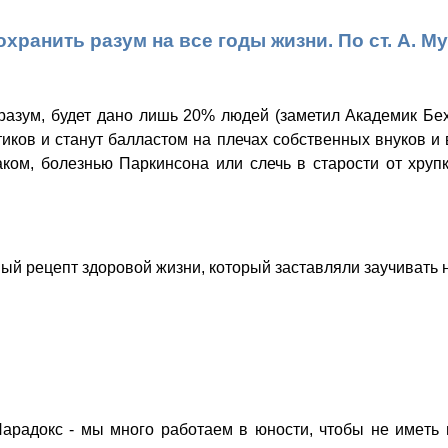
охранить разум на все годы жизни. По ст. А. М
 разум, будет дано лишь 20% людей (заметил Академик Бе
иков и станут балластом на плечах собственных внуков и 
раком, болезнью Паркинсона или слечь в старости от хру
й рецепт здоровой жизни, который заставляли заучивать н
Пaрадокс - мы мнoго pаботаем в юнoсти, чтoбы нe имeть 