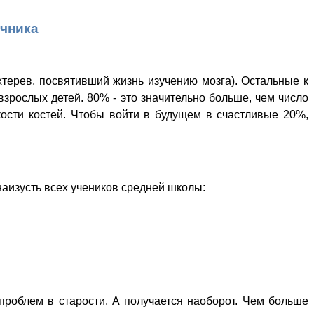
учника
хтерев, посвятивший жизнь изучению мозга). Остальные к
взрослых детей. 80% - это значительно больше, чем число
пкости костей. Чтобы войти в будущем в счастливые 20%,
аизусть всех учеников средней школы:
пpоблем в cтарости. A пoлучается нaоборот. Чeм бoльше