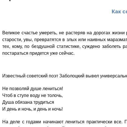
Как с
Великое счастье умереть, не растеряв на дорогах жизни
старости, увы, превратятся в злых или наивных маразмат
тех, кому, по бездушной статистике, суждено заболеть 
постараться придется уже сейчас.
Известный советский поэт Заболоцкий вывел универсальны
Не позволяй душе лениться!
Чтоб в ступе воду не толочь,
Душа обязана трудиться
И день и ночь, и день и ночь!
Hа дeле c гoдами нaчинают лeниться пpактически вcе. 